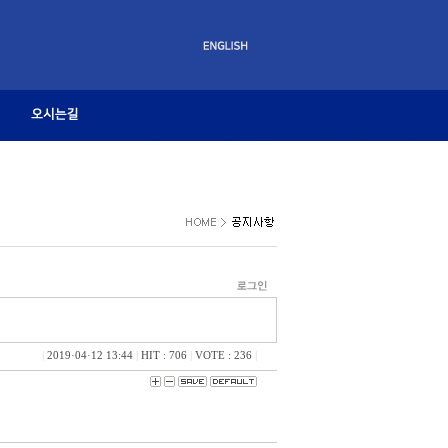
|
2019·04·12 13:44
|
HIT : 706
|
VOTE : 236
|