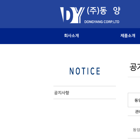
동
관
동양