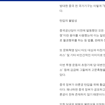
방대한 중국 전 국가기구는 이렇게 7
다.
탄압의 불법성
중국공산당이 이전에 발동했던 모든 
쟁’이란 용어를 사용했는데 이는 일
로 월권행위를 하는 등 법률, 판례와 
또 문화혁명 당시 타도 대상과 마찬가지로
러스’ 및 기타 비인간적인 이미지로 
이번 투쟁 운동의 초창기에 당 대변인은
소’ 등에 감금해 그들에게 고문혹형
았다.
중국 정부가 파룬궁 탄압을 위해 황급
이다. 왜냐하면 중국 정부가 공포하고
룬궁이 전혀 존재하지 않기 때문이다
또한 당국은 박해의 불법성을 지적