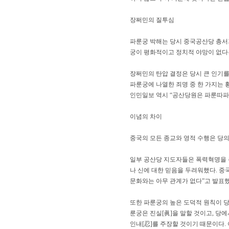
장쩌민의 질투심
파룬궁 박해는 당시 중국공산당 총서
궁이 평화적이고 정치적 야망이 없다는
장쩌민의 탄압 결정은 당시 큰 인기를
파룬궁에 나열한 죄명 중 한 가지는 
인민일보 역시 “공산당원은 파룬따파
이념의 차이
중국의 모든 종교와 영적 수행은 당의
일부 공산당 지도자들은 폭력혁명을 
나 신에 대한 믿음을 두려워했다. 
문화와는 아무 관계가 없다”고 발표했
또한 파룬궁의 높은 도덕적 원칙이 당
룬궁은 진실[眞]을 말할 것이고, 당
인내[忍]를 주장할 것이기 때문이다.