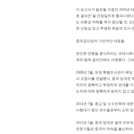
이 보고서가 발표될 즈음인 2016년 6
호 결의안’을 만장일치로 통과시켰다.
는 파룬궁 박해를 즉각 중단할 것, 
한 신빙성 있고 투명한 독립적 조사 
중국공산당의 기만적인 대응들
반인류 만행을 종식하라는 국제사회의
계와 함께 결의안에도 서명했다. 그
2008년 5월, 유엔 특별조사관이 해
사 요청서를 전달했다. 중국 당국은 즉각
직까지 명확하고 투명하게 공개를 거부
는지에 대해 명확하게 밝히지 않고 있
2014년 7월, 종교 및 소수민족에 
사형대기 중인 죄수들로부터 소위 장
2015년 1월, 중국 당국은 결국 외
전문가들은 중국의 약속을 불신하며 