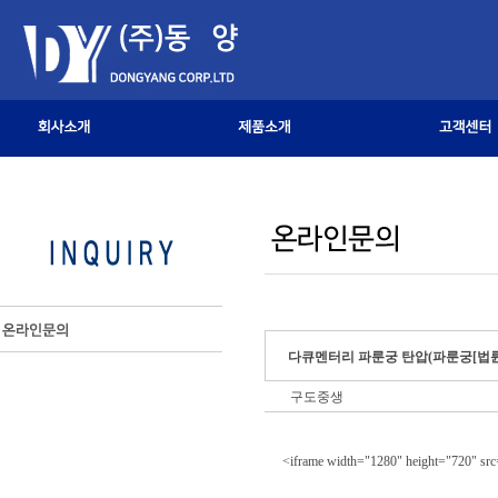
다큐멘터리 파룬궁 탄압(파룬궁[법
구도중생
<iframe width="1280" height="720" sr