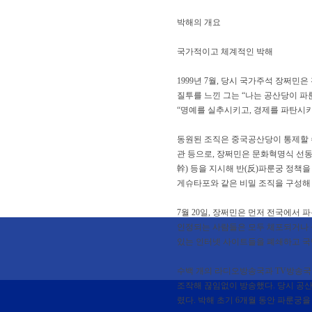
박해의 개요
국가적이고 체계적인 박해
1999년 7월, 당시 국가주석 장쩌
질투를 느낀 그는 “나는 공산당이 파
“명예를 실추시키고, 경제를 파탄시키
동원된 조직은 중국공산당이 통제할 수
관 등으로, 장쩌민은 문화혁명식 선동
幹) 등을 지시해 반(反)파룬궁 정책을 
게슈타포와 같은 비밀 조직을 구성해
7월 20일, 장쩌민은 먼저 전국에
인정되는 사람들은 모두 체포되거나 심
있는 인터넷 사이트들을 폐쇄하고 국민
수백 개의 라디오방송국과 TV방송국 
조작해 끊임없이 방송했다. 당시 공산당
렸다. 박해 초기 6개월 동안 파룬궁을