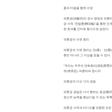
몸과 마음을 함께 수양
파룬궁(法輪功)의 정식 명칭은 파룬따파
궁 서적 ‘전법륜(轉法輪)’을 통한 
련 효과를 인터뷰 형식으로 담았다.
파룬궁의 수련 원리
파룬궁의 수련 원리는 진(眞)ㆍ선(善
뿐만 아니라 그 이상을 얻을 수 있다.
“우리는 우주의 연화원리(演化原理)에 
쯔(李洪志), 파룬따파 창시자
파룬궁의 다섯 가지 공법
파룬궁 공법은 서서 행하는 동공(動功
정신적 능력을 향상시킬 수 있는 독특
파룬궁 서적과 비디오를 포함한 모든