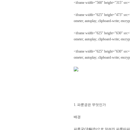
<iframe width="560" height="315" src
<iframe width="625" height="473" src=
ometer; autoplay; clipboard-write; encry
<iframe width="625" height="630" src=
ometer; autoplay; clipboard-write; encry
<iframe width="625" height="630" src=
ometer; autoplay; clipboard-write; encry
1. 파룬궁은 무엇인가
배경
파룬궁(法輪功)으로 알려진 파룬따파(