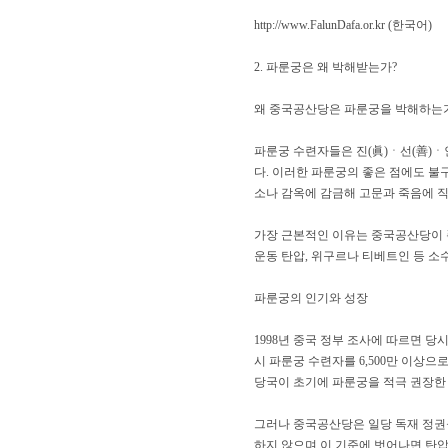
http://www.FalunDafa.or.kr
(한국어)
2. 파룬궁은 왜 박해받는가?
왜 중국공산당은 파룬궁을 박해하는
파룬궁 수련자들은 진(眞)ㆍ선(善)ㆍ
다. 이러한 파룬궁의 좋은 점에도 
소나 감옥에 감금해 고문과 죽음에 
가장 근본적인 이유는 중국공산당이 
운동 탄압, 위구르나 티베트인 등 소수
파룬궁의 인기와 성장
1998년 중국 정부 조사에 따르면 
시 파룬궁 수련자를 6,500만 이상으
당국이 초기에 파룬궁을 적극 권장한 
그러나 중국공산당은 일당 독재 정권을
하지 않으며 이 기준에 벗어나면 탄압 